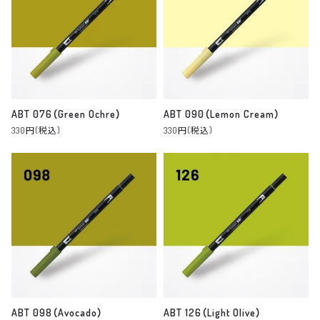
ABT 076（Green Ochre）
ABT 090（Lemon Cream）
330円(税込)
330円(税込)
ABT 098（Avocado）
ABT 126（Light Olive）