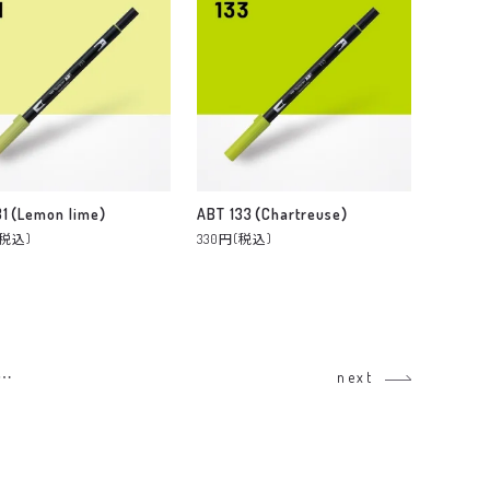
31（Lemon lime）
ABT 133（Chartreuse）
(税込)
330円(税込)
…
next