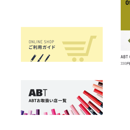
ABT 
330