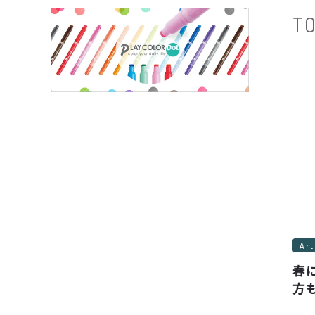
T
Ar
春
方