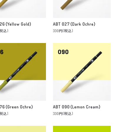
26（Yellow Gold）
ABT 027（Dark Ochre）
(税込)
330円(税込)
76（Green Ochre）
ABT 090（Lemon Cream）
(税込)
330円(税込)