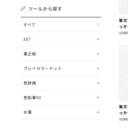
ツールから探す
筆文
すべて
っか
165
ABT
筆之助
プレイカラードット
色辞典
色鉛筆NQ
筆文
水筆
っか
165