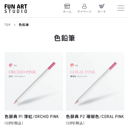
ホーム
マイページ
カート
TOP
色鉛筆
色鉛筆
色辞典 P1 薄紅/ORCHID PINK
色辞典 P2 珊瑚色/CORAL PINK
132円(税込)
132円(税込)