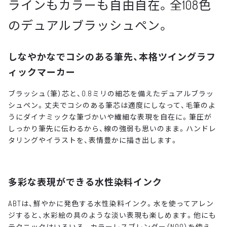
ラインもカラーも自由自在。全108色
のデュアルブラッシュペン。
しなやかなでコシのある筆先、本格ツイングラフ
ィックマーカー
ブラッシュ（筆）芯と、0.8ミリの細芯を備えたデュアルブラッ
シュペン。丈夫でコシのある筆芯は適度にしなって、毛筆のよ
うにダイナミックな筆づかいや繊細な表現を自在に。筆圧が
しっかり筆先に伝わるから、線の強弱も思いのまま。ハンドレ
タリングやイラストを、表情豊かに描き出します。
多彩な表現ができる水性染料インク
ABTは、鮮やかに発色する水性染料インク。水を使ってアレン
ジすると、水彩絵の具のような淡い表現も楽しめます。他にも
テクニックはいろいろ。カラーレスブレンダー（N00）を使え