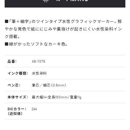
■「筆＋細字」のツインタイプ水性グラフィックマーカー。鮮
やかな発色で紙ににじみや裏抜けが起きにくい水性染料イン
ク搭載。
■緑がかったソフトなカーキ色。
品番：
AB-T076
インク種類：
水性染料
ペン芯：
筆芯／細芯（0.8mm)
本体サイズ：
最大幅14×全長190mm/重量11g
DICカラー：
244
（近似値）