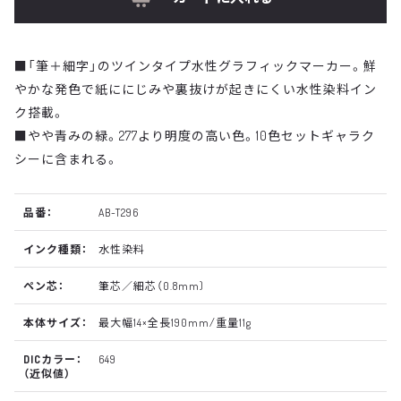
■「筆＋細字」のツインタイプ水性グラフィックマーカー。鮮
やかな発色で紙ににじみや裏抜けが起きにくい水性染料イン
ク搭載。
■やや青みの緑。277より明度の高い色。10色セットギャラク
シーに含まれる。
品番：
AB-T296
インク種類：
水性染料
ペン芯：
筆芯／細芯（0.8mm)
本体サイズ：
最大幅14×全長190mm/重量11g
DICカラー：
649
（近似値）